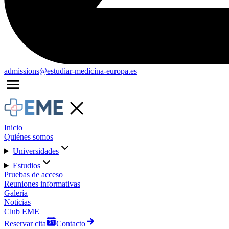
admissions@estudiar-medicina-europa.es
Inicio
Quiénes somos
Universidades
Estudios
Pruebas de acceso
Reuniones informativas
Galería
Noticias
Club EME
Reservar cita
Contacto