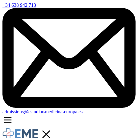
+34 638 942 713
admissions@estudiar-medicina-europa.es