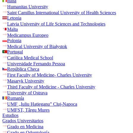
Italia
Humanitas University
Saint Camillus International University of Health Sciences
Letonia
Latvia University of Life Sciences and Technologies
Malta
Medicampus Europeo
Polonia
Medical University of Białystok
Portugal
Católica Medical School
Universidade Fernando Pessoa
República Checa
First Faculty of Medicine- Charles University
Masaryk University
Third Faculty of Medicine - Charles University
University of Ostrava
Rumanía
UMF „Iuliu Haţieganu” Cluj-Napoca
UMFST, Târgu Mures
Estudios
Grados Universitarios
Grado en Medicina
Grado en Odontología