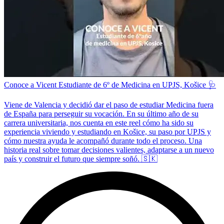
Conoce a Vicent Estudiante de 6º de Medicina en UPJS, Košice 🩺
Viene de Valencia y decidió dar el paso de estudiar Medicina fuera
de España para perseguir su vocación. En su último año de su
carrera universitaria, nos cuenta en este reel cómo ha sido su
experiencia viviendo y estudiando en Košice, su paso por UPJS y
cómo nuestra ayuda le acompañó durante todo el proceso. Una
historia real sobre tomar decisiones valientes, adaptarse a un nuevo
país y construir el futuro que siempre soñó. 🇸🇰