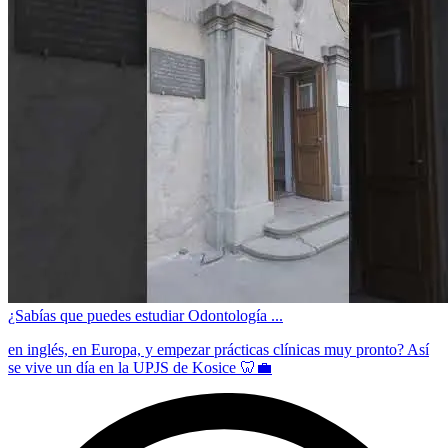
¿Sabías que puedes estudiar Odontología ...
en inglés, en Europa, y empezar prácticas clínicas muy pronto? Así
se vive un día en la UPJS de Kosice 🦷💼