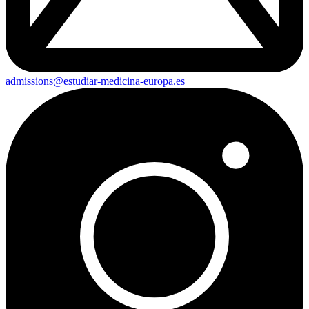
admissions@estudiar-medicina-europa.es