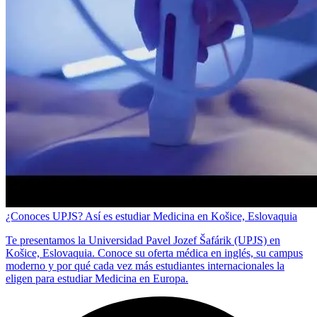
¿Conoces UPJS? Así es estudiar Medicina en Košice, Eslovaquia
Te presentamos la Universidad Pavel Jozef Šafárik (UPJS) en
Košice, Eslovaquia. Conoce su oferta médica en inglés, su campus
moderno y por qué cada vez más estudiantes internacionales la
eligen para estudiar Medicina en Europa.