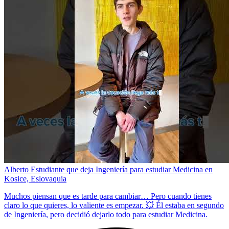
Alberto Estudiante que deja Ingeniería para estudiar Medicina en
Kosice, Eslovaquia
Muchos piensan que es tarde para cambiar… Pero cuando tienes
claro lo que quieres, lo valiente es empezar. 💥 Él estaba en segundo
de Ingeniería, pero decidió dejarlo todo para estudiar Medicina.