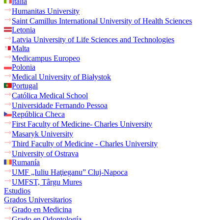
Italia
Humanitas University
Saint Camillus International University of Health Sciences
Letonia
Latvia University of Life Sciences and Technologies
Malta
Medicampus Europeo
Polonia
Medical University of Białystok
Portugal
Católica Medical School
Universidade Fernando Pessoa
República Checa
First Faculty of Medicine- Charles University
Masaryk University
Third Faculty of Medicine - Charles University
University of Ostrava
Rumanía
UMF „Iuliu Haţieganu” Cluj-Napoca
UMFST, Târgu Mures
Estudios
Grados Universitarios
Grado en Medicina
Grado en Odontología