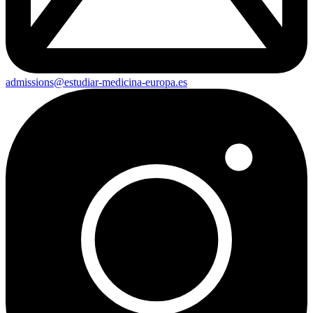
admissions@estudiar-medicina-europa.es