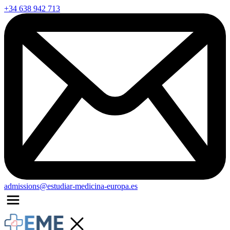
+34 638 942 713
admissions@estudiar-medicina-europa.es