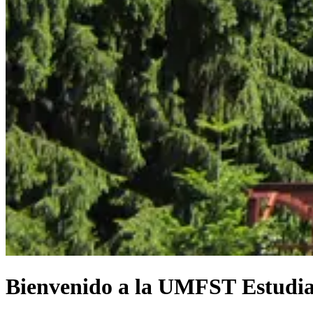
Bienvenido
a
la
UMFST
Estudi