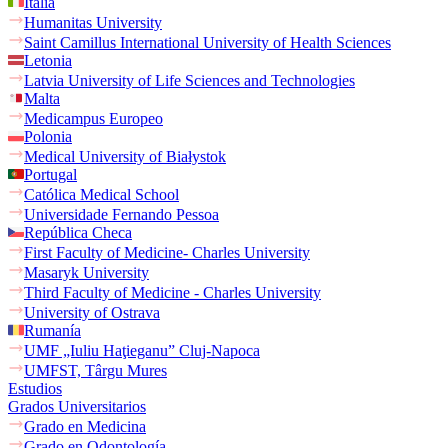
Italia
Humanitas University
Saint Camillus International University of Health Sciences
Letonia
Latvia University of Life Sciences and Technologies
Malta
Medicampus Europeo
Polonia
Medical University of Białystok
Portugal
Católica Medical School
Universidade Fernando Pessoa
República Checa
First Faculty of Medicine- Charles University
Masaryk University
Third Faculty of Medicine - Charles University
University of Ostrava
Rumanía
UMF „Iuliu Haţieganu” Cluj-Napoca
UMFST, Târgu Mures
Estudios
Grados Universitarios
Grado en Medicina
Grado en Odontología