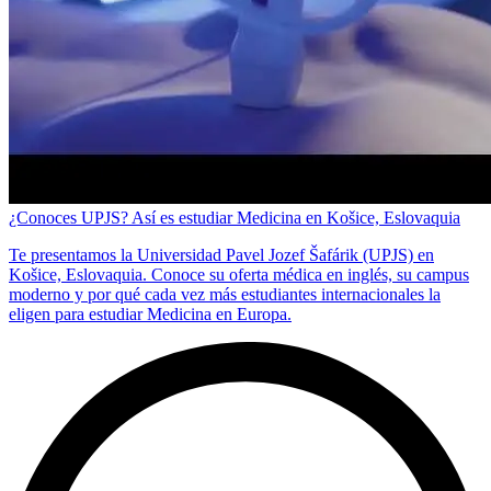
¿Conoces UPJS? Así es estudiar Medicina en Košice, Eslovaquia
Te presentamos la Universidad Pavel Jozef Šafárik (UPJS) en
Košice, Eslovaquia. Conoce su oferta médica en inglés, su campus
moderno y por qué cada vez más estudiantes internacionales la
eligen para estudiar Medicina en Europa.