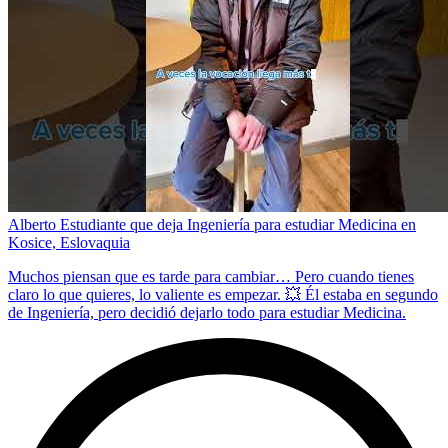
Alberto Estudiante que deja Ingeniería para estudiar Medicina en
Kosice, Eslovaquia
Muchos piensan que es tarde para cambiar… Pero cuando tienes
claro lo que quieres, lo valiente es empezar. 💥 Él estaba en segundo
de Ingeniería, pero decidió dejarlo todo para estudiar Medicina.