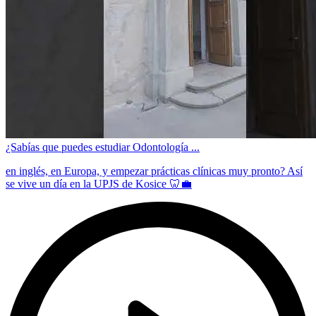
¿Sabías que puedes estudiar Odontología ...
en inglés, en Europa, y empezar prácticas clínicas muy pronto? Así
se vive un día en la UPJS de Kosice 🦷💼