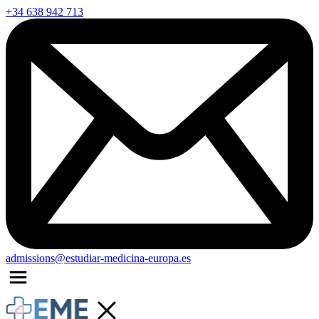
+34 638 942 713
admissions@estudiar-medicina-europa.es