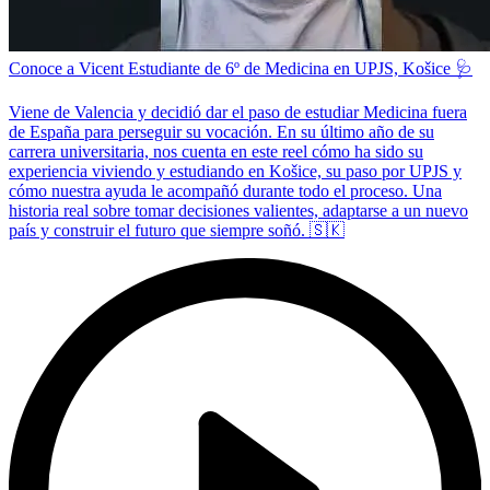
Conoce a Vicent Estudiante de 6º de Medicina en UPJS, Košice 🩺
Viene de Valencia y decidió dar el paso de estudiar Medicina fuera
de España para perseguir su vocación. En su último año de su
carrera universitaria, nos cuenta en este reel cómo ha sido su
experiencia viviendo y estudiando en Košice, su paso por UPJS y
cómo nuestra ayuda le acompañó durante todo el proceso. Una
historia real sobre tomar decisiones valientes, adaptarse a un nuevo
país y construir el futuro que siempre soñó. 🇸🇰