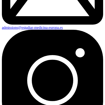
admissions@estudiar-medicina-europa.es