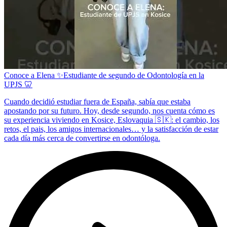
Conoce a Elena ✨Estudiante de segundo de Odontología en la
UPJS 🦷
Cuando decidió estudiar fuera de España, sabía que estaba
apostando por su futuro. Hoy, desde segundo, nos cuenta cómo es
su experiencia viviendo en Kosice, Eslovaquia 🇸🇰: el cambio, los
retos, el pais, los amigos internacionales… y la satisfacción de estar
cada día más cerca de convertirse en odontóloga.