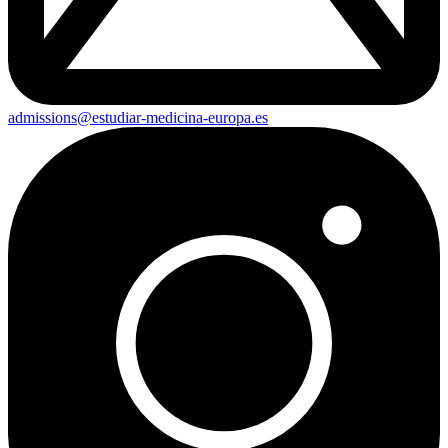
admissions@estudiar-medicina-europa.es