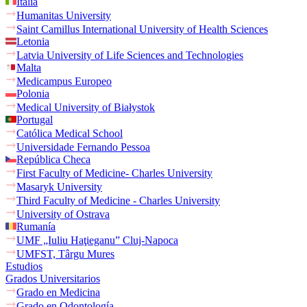
Italia
Humanitas University
Saint Camillus International University of Health Sciences
Letonia
Latvia University of Life Sciences and Technologies
Malta
Medicampus Europeo
Polonia
Medical University of Białystok
Portugal
Católica Medical School
Universidade Fernando Pessoa
República Checa
First Faculty of Medicine- Charles University
Masaryk University
Third Faculty of Medicine - Charles University
University of Ostrava
Rumanía
UMF „Iuliu Haţieganu” Cluj-Napoca
UMFST, Târgu Mures
Estudios
Grados Universitarios
Grado en Medicina
Grado en Odontología