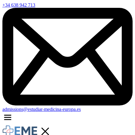
+34 638 942 713
admissions@estudiar-medicina-europa.es