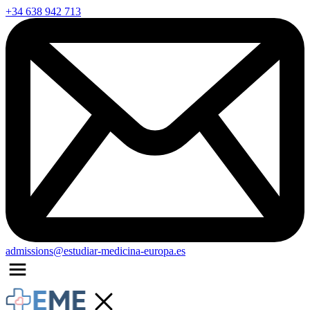
+34 638 942 713
admissions@estudiar-medicina-europa.es