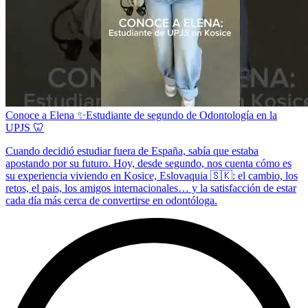
Conoce a Elena ✨Estudiante de segundo de Odontología en la
UPJS 🦷
Cuando decidió estudiar fuera de España, sabía que estaba
apostando por su futuro. Hoy, desde segundo, nos cuenta cómo es
su experiencia viviendo en Kosice, Eslovaquia 🇸🇰: el cambio, los
retos, el pais, los amigos internacionales… y la satisfacción de estar
cada día más cerca de convertirse en odontóloga.