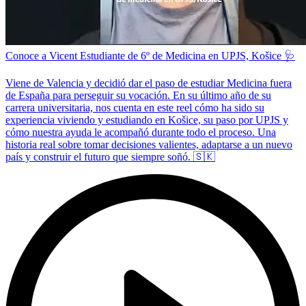
Conoce a Vicent Estudiante de 6º de Medicina en UPJS, Košice 🩺
Viene de Valencia y decidió dar el paso de estudiar Medicina fuera
de España para perseguir su vocación. En su último año de su
carrera universitaria, nos cuenta en este reel cómo ha sido su
experiencia viviendo y estudiando en Košice, su paso por UPJS y
cómo nuestra ayuda le acompañó durante todo el proceso. Una
historia real sobre tomar decisiones valientes, adaptarse a un nuevo
país y construir el futuro que siempre soñó. 🇸🇰