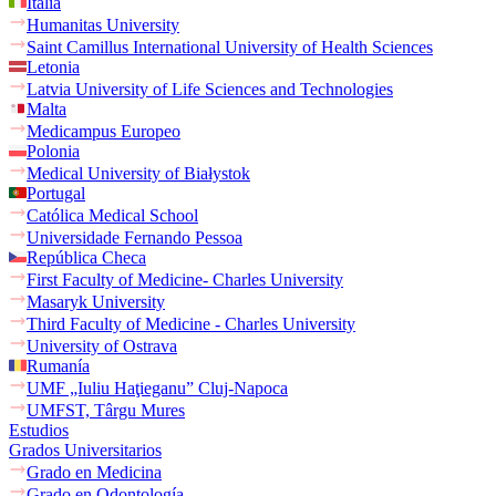
Italia
Humanitas University
Saint Camillus International University of Health Sciences
Letonia
Latvia University of Life Sciences and Technologies
Malta
Medicampus Europeo
Polonia
Medical University of Białystok
Portugal
Católica Medical School
Universidade Fernando Pessoa
República Checa
First Faculty of Medicine- Charles University
Masaryk University
Third Faculty of Medicine - Charles University
University of Ostrava
Rumanía
UMF „Iuliu Haţieganu” Cluj-Napoca
UMFST, Târgu Mures
Estudios
Grados Universitarios
Grado en Medicina
Grado en Odontología