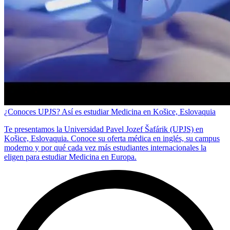
¿Conoces UPJS? Así es estudiar Medicina en Košice, Eslovaquia
Te presentamos la Universidad Pavel Jozef Šafárik (UPJS) en
Košice, Eslovaquia. Conoce su oferta médica en inglés, su campus
moderno y por qué cada vez más estudiantes internacionales la
eligen para estudiar Medicina en Europa.