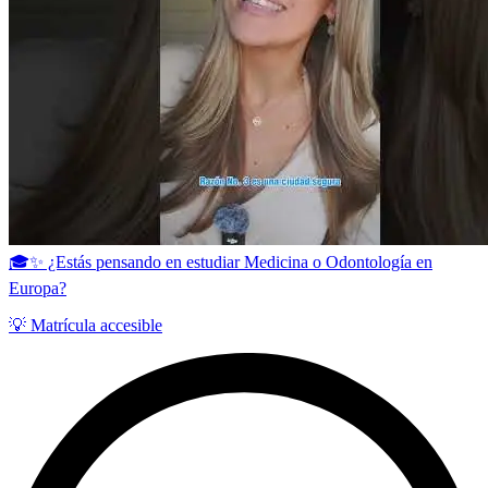
🎓✨ ¿Estás pensando en estudiar Medicina o Odontología en
Europa?
💡 Matrícula accesible