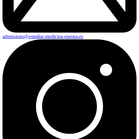
admissions@estudiar-medicina-europa.es