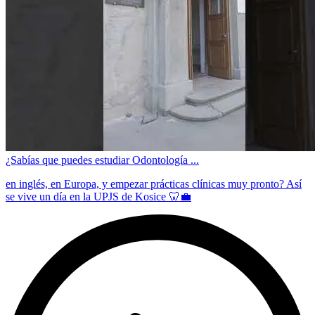
¿Sabías que puedes estudiar Odontología ...
en inglés, en Europa, y empezar prácticas clínicas muy pronto? Así
se vive un día en la UPJS de Kosice 🦷💼