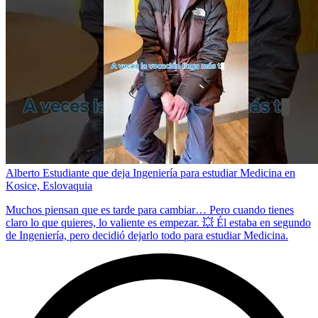
Alberto Estudiante que deja Ingeniería para estudiar Medicina en
Kosice, Eslovaquia
Muchos piensan que es tarde para cambiar… Pero cuando tienes
claro lo que quieres, lo valiente es empezar. 💥 Él estaba en segundo
de Ingeniería, pero decidió dejarlo todo para estudiar Medicina.