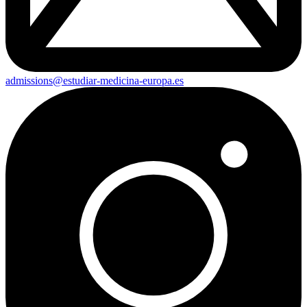
admissions@estudiar-medicina-europa.es