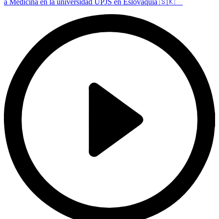
a Medicina en la universidad UPJS en Eslovaquia 🇸🇰 ⠀