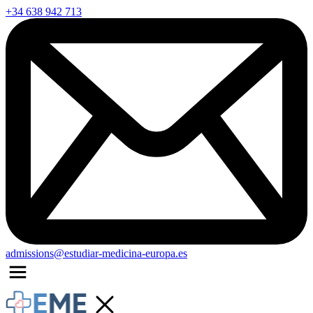
+34 638 942 713
admissions@estudiar-medicina-europa.es