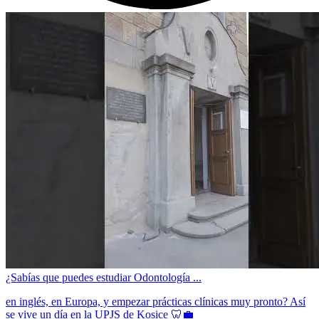
¿Sabías que puedes estudiar Odontología ...
en inglés, en Europa, y empezar prácticas clínicas muy pronto? Así
se vive un día en la UPJS de Kosice 🦷💼