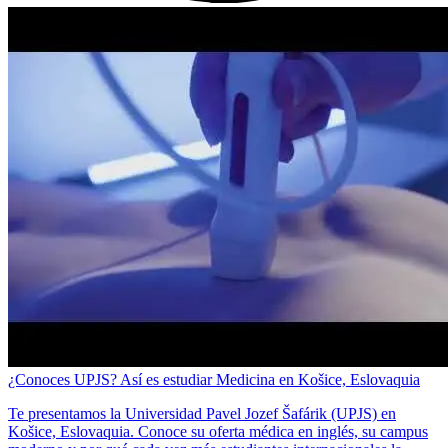
¿Conoces UPJS? Así es estudiar Medicina en Košice, Eslovaquia
Te presentamos la Universidad Pavel Jozef Šafárik (UPJS) en
Košice, Eslovaquia. Conoce su oferta médica en inglés, su campus