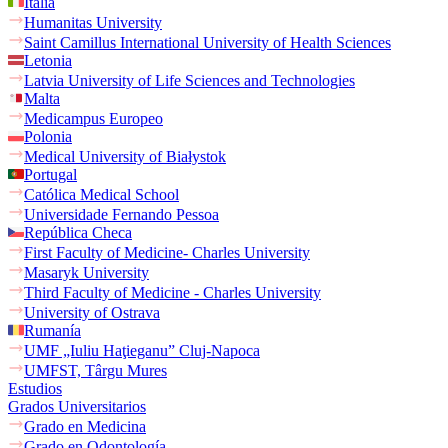
Italia
Humanitas University
Saint Camillus International University of Health Sciences
Letonia
Latvia University of Life Sciences and Technologies
Malta
Medicampus Europeo
Polonia
Medical University of Białystok
Portugal
Católica Medical School
Universidade Fernando Pessoa
República Checa
First Faculty of Medicine- Charles University
Masaryk University
Third Faculty of Medicine - Charles University
University of Ostrava
Rumanía
UMF „Iuliu Haţieganu” Cluj-Napoca
UMFST, Târgu Mures
Estudios
Grados Universitarios
Grado en Medicina
Grado en Odontología