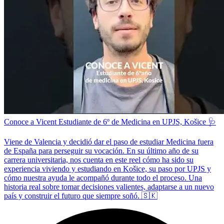
Conoce a Vicent Estudiante de 6º de Medicina en UPJS, Košice 🩺
Viene de Valencia y decidió dar el paso de estudiar Medicina fuera
de España para perseguir su vocación. En su último año de su
carrera universitaria, nos cuenta en este reel cómo ha sido su
experiencia viviendo y estudiando en Košice, su paso por UPJS y
cómo nuestra ayuda le acompañó durante todo el proceso. Una
historia real sobre tomar decisiones valientes, adaptarse a un nuevo
país y construir el futuro que siempre soñó. 🇸🇰