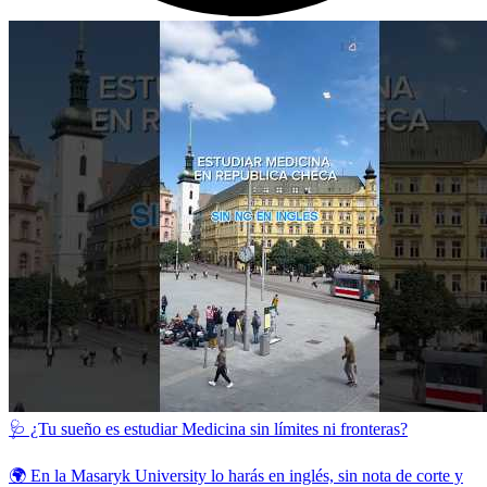
🩺 ¿Tu sueño es estudiar Medicina sin límites ni fronteras?
🌍 En la Masaryk University lo harás en inglés, sin nota de corte y