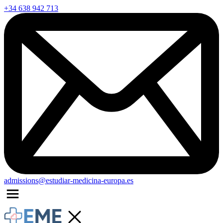
+34 638 942 713
admissions@estudiar-medicina-europa.es