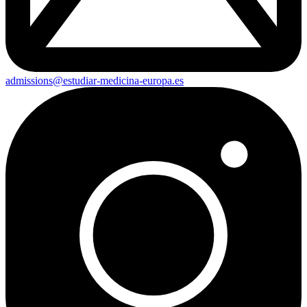
admissions@estudiar-medicina-europa.es