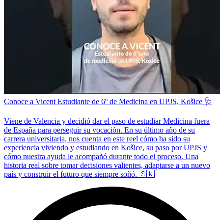
Conoce a Vicent Estudiante de 6º de Medicina en UPJS, Košice 🩺
Viene de Valencia y decidió dar el paso de estudiar Medicina fuera
de España para perseguir su vocación. En su último año de su
carrera universitaria, nos cuenta en este reel cómo ha sido su
experiencia viviendo y estudiando en Košice, su paso por UPJS y
cómo nuestra ayuda le acompañó durante todo el proceso. Una
historia real sobre tomar decisiones valientes, adaptarse a un nuevo
país y construir el futuro que siempre soñó. 🇸🇰