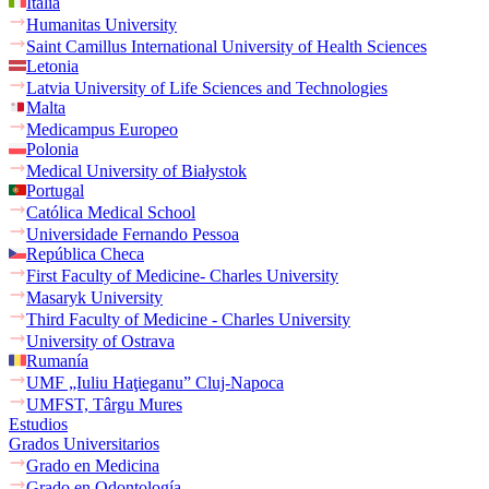
Italia
Humanitas University
Saint Camillus International University of Health Sciences
Letonia
Latvia University of Life Sciences and Technologies
Malta
Medicampus Europeo
Polonia
Medical University of Białystok
Portugal
Católica Medical School
Universidade Fernando Pessoa
República Checa
First Faculty of Medicine- Charles University
Masaryk University
Third Faculty of Medicine - Charles University
University of Ostrava
Rumanía
UMF „Iuliu Haţieganu” Cluj-Napoca
UMFST, Târgu Mures
Estudios
Grados Universitarios
Grado en Medicina
Grado en Odontología