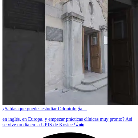
¿Sabías que puedes estudiar Odontología ...
en inglés, en Europa, y empezar prácticas clínicas muy pronto? Así
se vive un día en la UPJS de Kosice 🦷💼