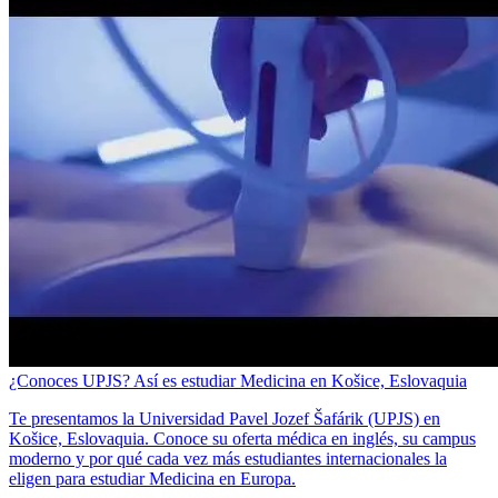
¿Conoces UPJS? Así es estudiar Medicina en Košice, Eslovaquia
Te presentamos la Universidad Pavel Jozef Šafárik (UPJS) en
Košice, Eslovaquia. Conoce su oferta médica en inglés, su campus
moderno y por qué cada vez más estudiantes internacionales la
eligen para estudiar Medicina en Europa.