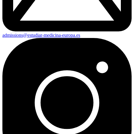
admissions@estudiar-medicina-europa.es