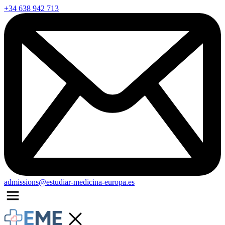
+34 638 942 713
admissions@estudiar-medicina-europa.es