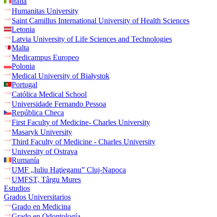
Italia
Humanitas University
Saint Camillus International University of Health Sciences
Letonia
Latvia University of Life Sciences and Technologies
Malta
Medicampus Europeo
Polonia
Medical University of Białystok
Portugal
Católica Medical School
Universidade Fernando Pessoa
República Checa
First Faculty of Medicine- Charles University
Masaryk University
Third Faculty of Medicine - Charles University
University of Ostrava
Rumanía
UMF „Iuliu Haţieganu” Cluj-Napoca
UMFST, Târgu Mures
Estudios
Grados Universitarios
Grado en Medicina
Grado en Odontología