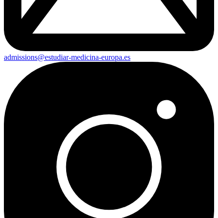
admissions@estudiar-medicina-europa.es