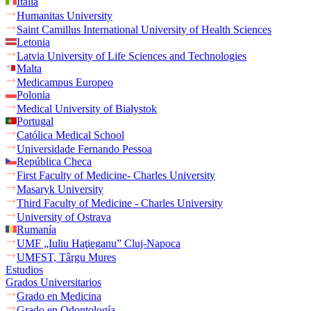
Italia
Humanitas University
Saint Camillus International University of Health Sciences
Letonia
Latvia University of Life Sciences and Technologies
Malta
Medicampus Europeo
Polonia
Medical University of Białystok
Portugal
Católica Medical School
Universidade Fernando Pessoa
República Checa
First Faculty of Medicine- Charles University
Masaryk University
Third Faculty of Medicine - Charles University
University of Ostrava
Rumanía
UMF „Iuliu Haţieganu” Cluj-Napoca
UMFST, Târgu Mures
Estudios
Grados Universitarios
Grado en Medicina
Grado en Odontología