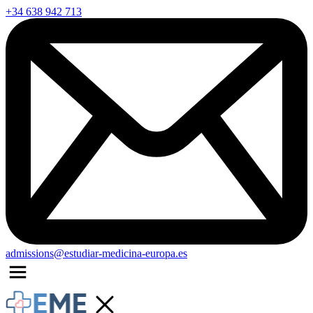
+34 638 942 713
admissions@estudiar-medicina-europa.es