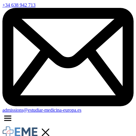
+34 638 942 713
admissions@estudiar-medicina-europa.es