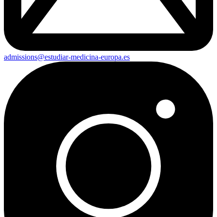
admissions@estudiar-medicina-europa.es