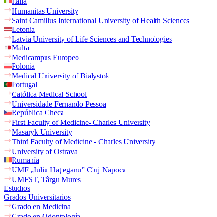
Italia
Humanitas University
Saint Camillus International University of Health Sciences
Letonia
Latvia University of Life Sciences and Technologies
Malta
Medicampus Europeo
Polonia
Medical University of Białystok
Portugal
Católica Medical School
Universidade Fernando Pessoa
República Checa
First Faculty of Medicine- Charles University
Masaryk University
Third Faculty of Medicine - Charles University
University of Ostrava
Rumanía
UMF „Iuliu Haţieganu” Cluj-Napoca
UMFST, Târgu Mures
Estudios
Grados Universitarios
Grado en Medicina
Grado en Odontología