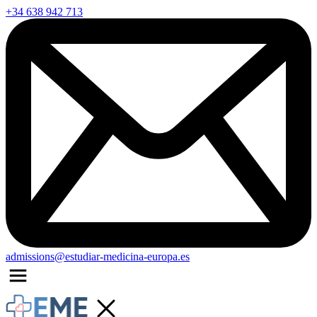
+34 638 942 713
admissions@estudiar-medicina-europa.es