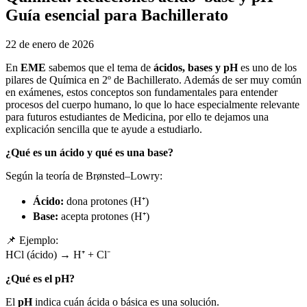
Guía esencial para Bachillerato
22 de enero de 2026
En
EME
sabemos que el tema de
ácidos, bases y pH
es uno de los
pilares de Química en 2º de Bachillerato. Además de ser muy común
en exámenes, estos conceptos son fundamentales para entender
procesos del cuerpo humano, lo que lo hace especialmente relevante
para futuros estudiantes de Medicina, por ello te dejamos una
explicación sencilla que te ayude a estudiarlo.
¿Qué es un ácido y qué es una base?
Según la teoría de Brønsted–Lowry:
Ácido:
dona protones (H⁺)
Base:
acepta protones (H⁺)
📌 Ejemplo:
HCl (ácido) → H⁺ + Cl⁻
¿Qué es el pH?
El
pH
indica cuán ácida o básica es una solución.