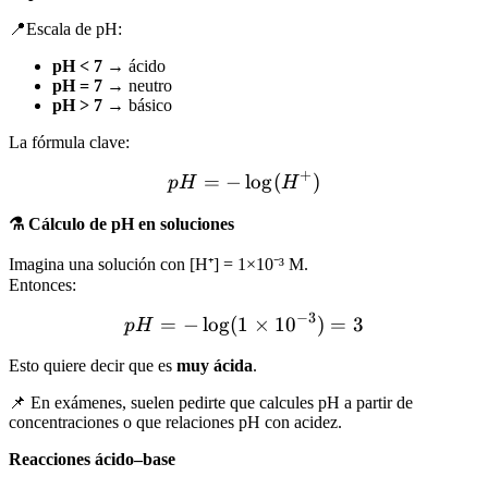
📍Escala de pH:
pH < 7
→ ácido
pH = 7
→ neutro
pH > 7
→ básico
La fórmula clave:
+
=
−
pH = -\log(H^+)
lo
g
(
)
p
H
H
⚗️ Cálculo de pH en soluciones
Imagina una solución con [H⁺] = 1×10⁻³ M.
Entonces:
−
3
=
−
lo
g
(
1
pH = -\log(1\times10^{-3
×
1
0
)
=
3
p
H
Esto quiere decir que es
muy ácida
.
📌 En exámenes, suelen pedirte que calcules pH a partir de
concentraciones o que relaciones pH con acidez.
Reacciones ácido–base