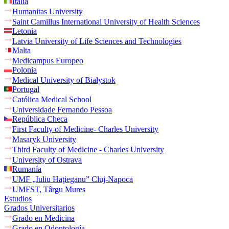
Italia
Humanitas University
Saint Camillus International University of Health Sciences
Letonia
Latvia University of Life Sciences and Technologies
Malta
Medicampus Europeo
Polonia
Medical University of Białystok
Portugal
Católica Medical School
Universidade Fernando Pessoa
República Checa
First Faculty of Medicine- Charles University
Masaryk University
Third Faculty of Medicine - Charles University
University of Ostrava
Rumanía
UMF „Iuliu Haţieganu” Cluj-Napoca
UMFST, Târgu Mures
Estudios
Grados Universitarios
Grado en Medicina
Grado en Odontología