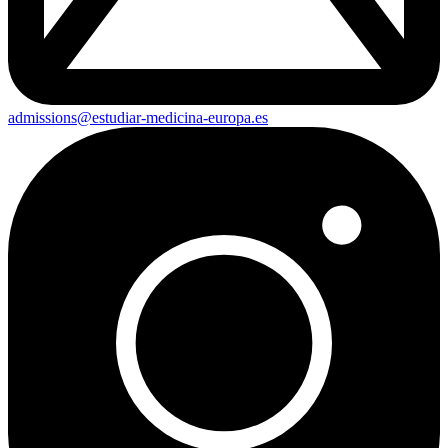
admissions@estudiar-medicina-europa.es