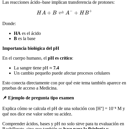
Las reacciones ácido–base implican transferencia de protones:
−
+
+
⇌
HA + B \rightleftharpoon
+
H
A
B
A
H
B
Donde:
HA
es el ácido
B
es la base
Importancia biológica del pH
En el cuerpo humano, el
pH es crítico
:
La sangre tiene pH ≈
7.4
Un cambio pequeño puede afectar procesos celulares
Esto conecta directamente con por qué este tema también aparece en
pruebas de acceso a Medicina.
📌 Ejemplo de pregunta tipo examen
Explica cómo se calcula el pH de una solución con [H⁺] = 10⁻⁴ M y
qué nos dice ese valor sobre su acidez.
Comprender ácidos, bases y pH no solo sirve para tu evaluación en
Bachillerato, sino que también es
base para la fisiología y