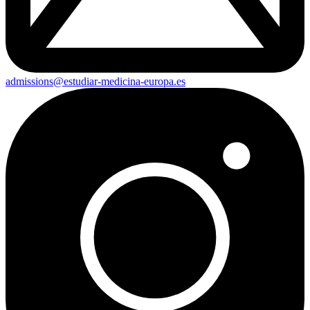
admissions@estudiar-medicina-europa.es