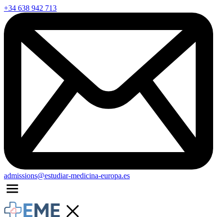
+34 638 942 713
admissions@estudiar-medicina-europa.es