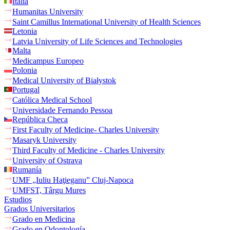
Italia
Humanitas University
Saint Camillus International University of Health Sciences
Letonia
Latvia University of Life Sciences and Technologies
Malta
Medicampus Europeo
Polonia
Medical University of Białystok
Portugal
Católica Medical School
Universidade Fernando Pessoa
República Checa
First Faculty of Medicine- Charles University
Masaryk University
Third Faculty of Medicine - Charles University
University of Ostrava
Rumanía
UMF „Iuliu Haţieganu” Cluj-Napoca
UMFST, Târgu Mures
Estudios
Grados Universitarios
Grado en Medicina
Grado en Odontología