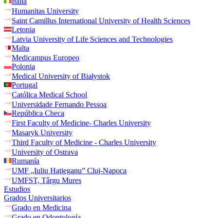
Italia
Humanitas University
Saint Camillus International University of Health Sciences
Letonia
Latvia University of Life Sciences and Technologies
Malta
Medicampus Europeo
Polonia
Medical University of Białystok
Portugal
Católica Medical School
Universidade Fernando Pessoa
República Checa
First Faculty of Medicine- Charles University
Masaryk University
Third Faculty of Medicine - Charles University
University of Ostrava
Rumanía
UMF „Iuliu Haţieganu” Cluj-Napoca
UMFST, Târgu Mures
Estudios
Grados Universitarios
Grado en Medicina
Grado en Odontología