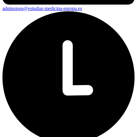
admissions@estudiar-medicina-europa.es