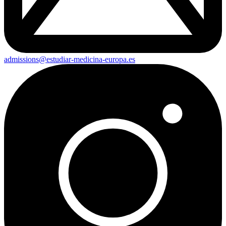
admissions@estudiar-medicina-europa.es