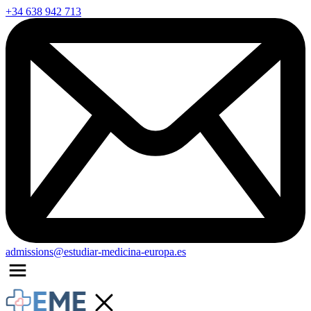
+34 638 942 713
admissions@estudiar-medicina-europa.es