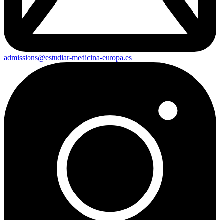
admissions@estudiar-medicina-europa.es