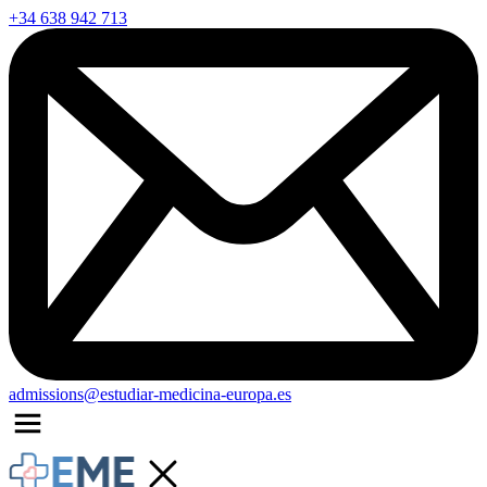
+34 638 942 713
admissions@estudiar-medicina-europa.es