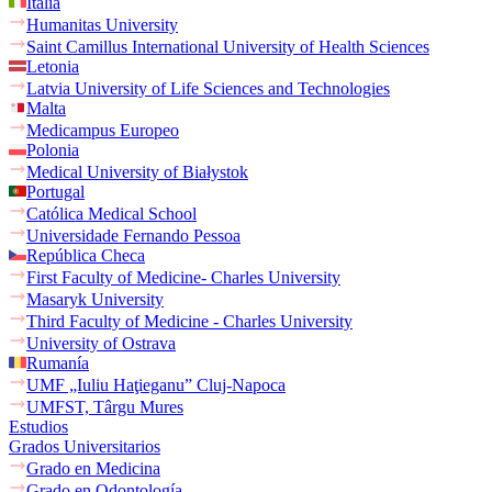
Italia
Humanitas University
Saint Camillus International University of Health Sciences
Letonia
Latvia University of Life Sciences and Technologies
Malta
Medicampus Europeo
Polonia
Medical University of Białystok
Portugal
Católica Medical School
Universidade Fernando Pessoa
República Checa
First Faculty of Medicine- Charles University
Masaryk University
Third Faculty of Medicine - Charles University
University of Ostrava
Rumanía
UMF „Iuliu Haţieganu” Cluj-Napoca
UMFST, Târgu Mures
Estudios
Grados Universitarios
Grado en Medicina
Grado en Odontología