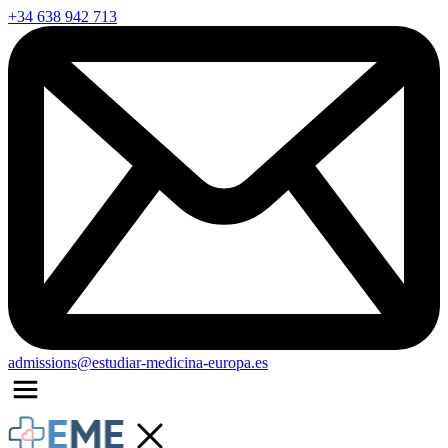
+34 638 942 713
admissions@estudiar-medicina-europa.es