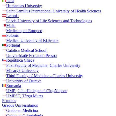
Italia
Humanitas University
Saint Camillus International University of Health Sciences
Letonia
Latvia University of Life Sciences and Technologies
Malta
Medicampus Europeo
Polonia
Medical University of Białystok
Portugal
Católica Medical School
Universidade Fernando Pessoa
República Checa
First Faculty of Medicine- Charles University
Masaryk University
Third Faculty of Medicine - Charles University
University of Ostrava
Rumanía
UMF „Iuliu Haţieganu” Cluj-Napoca
UMFST, Târgu Mures
Estudios
Grados Universitarios
Grado en Medicina
Grado en Odontología