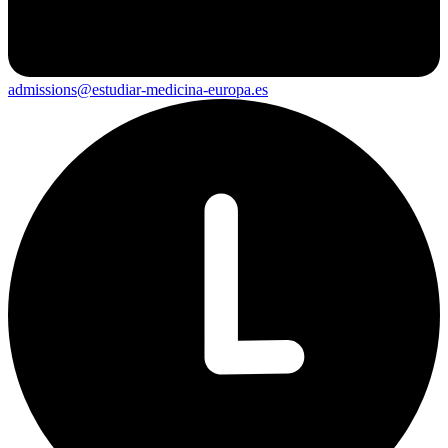
admissions@estudiar-medicina-europa.es