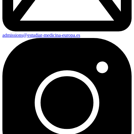
admissions@estudiar-medicina-europa.es