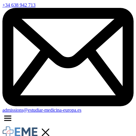
+34 638 942 713
admissions@estudiar-medicina-europa.es