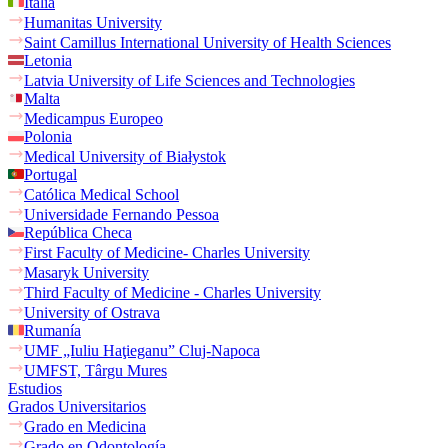
Italia
Humanitas University
Saint Camillus International University of Health Sciences
Letonia
Latvia University of Life Sciences and Technologies
Malta
Medicampus Europeo
Polonia
Medical University of Białystok
Portugal
Católica Medical School
Universidade Fernando Pessoa
República Checa
First Faculty of Medicine- Charles University
Masaryk University
Third Faculty of Medicine - Charles University
University of Ostrava
Rumanía
UMF „Iuliu Haţieganu” Cluj-Napoca
UMFST, Târgu Mures
Estudios
Grados Universitarios
Grado en Medicina
Grado en Odontología