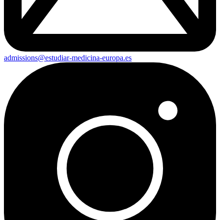
admissions@estudiar-medicina-europa.es