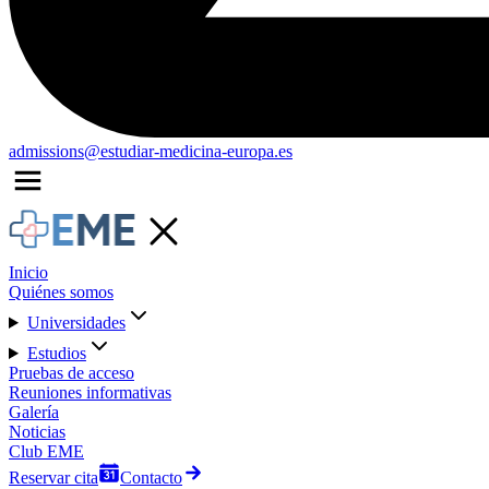
admissions@estudiar-medicina-europa.es
Inicio
Quiénes somos
Universidades
Estudios
Pruebas de acceso
Reuniones informativas
Galería
Noticias
Club EME
Reservar cita
Contacto