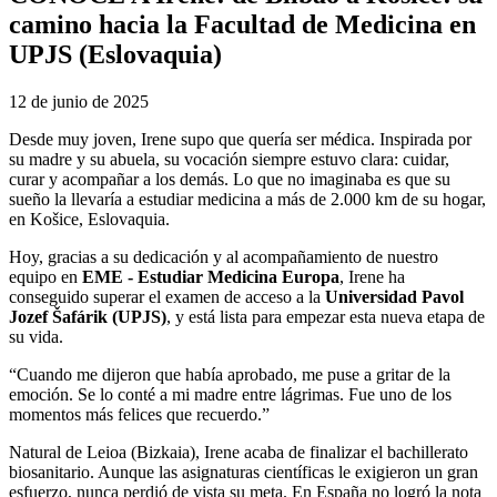
camino hacia la Facultad de Medicina en
UPJS (Eslovaquia)
12 de junio de 2025
Desde muy joven, Irene supo que quería ser médica. Inspirada por
su madre y su abuela, su vocación siempre estuvo clara: cuidar,
curar y acompañar a los demás. Lo que no imaginaba es que su
sueño la llevaría a estudiar medicina a más de 2.000 km de su hogar,
en Košice, Eslovaquia.
Hoy, gracias a su dedicación y al acompañamiento de nuestro
equipo en
EME - Estudiar Medicina Europa
, Irene ha
conseguido superar el examen de acceso a la
Universidad Pavol
Jozef Šafárik (UPJS)
, y está lista para empezar esta nueva etapa de
su vida.
“Cuando me dijeron que había aprobado, me puse a gritar de la
emoción. Se lo conté a mi madre entre lágrimas. Fue uno de los
momentos más felices que recuerdo.”
Natural de Leioa (Bizkaia), Irene acaba de finalizar el bachillerato
biosanitario. Aunque las asignaturas científicas le exigieron un gran
esfuerzo, nunca perdió de vista su meta. En España no logró la nota