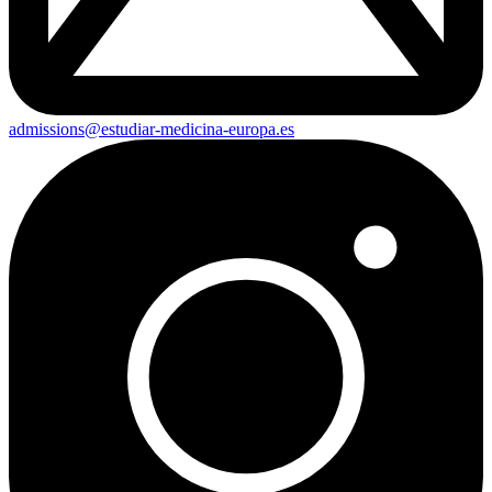
admissions@estudiar-medicina-europa.es