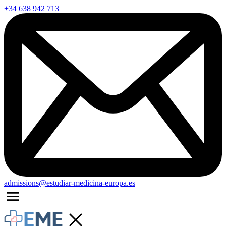
+34 638 942 713
admissions@estudiar-medicina-europa.es