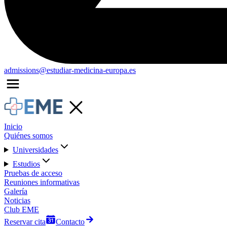
admissions@estudiar-medicina-europa.es
Inicio
Quiénes somos
Universidades
Estudios
Pruebas de acceso
Reuniones informativas
Galería
Noticias
Club EME
Reservar cita
Contacto