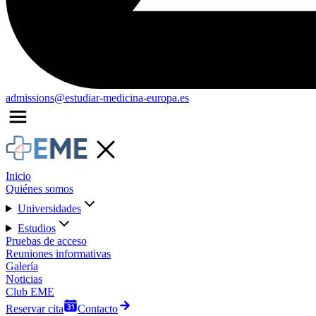
admissions@estudiar-medicina-europa.es
Inicio
Quiénes somos
Universidades
Estudios
Pruebas de acceso
Reuniones informativas
Galería
Noticias
Club EME
Reservar cita
Contacto